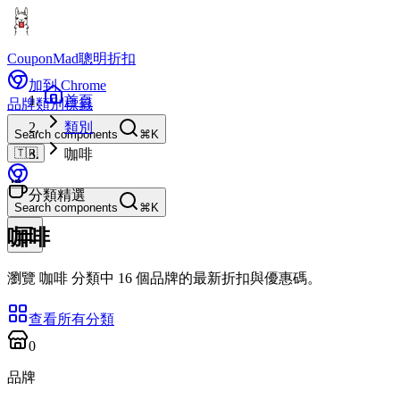
CouponMad
聰明折扣
加到 Chrome
首頁
品牌
類別
標籤
類別
Search components
⌘K
🇹🇼
咖啡
分類精選
Search components
⌘K
咖啡
瀏覽 咖啡 分類中 16 個品牌的最新折扣與優惠碼。
查看所有分類
0
品牌