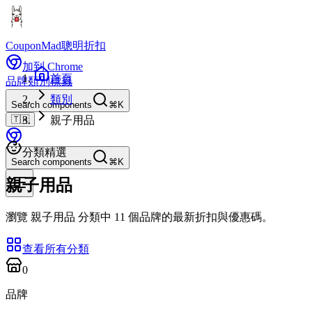
CouponMad
聰明折扣
加到 Chrome
首頁
品牌
類別
標籤
類別
Search components
⌘K
🇹🇼
親子用品
分類精選
Search components
⌘K
親子用品
瀏覽 親子用品 分類中 11 個品牌的最新折扣與優惠碼。
查看所有分類
0
品牌