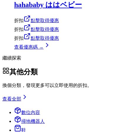
hahababy ははベビー
折扣
點擊取得優惠
折扣
點擊取得優惠
折扣
點擊取得優惠
查看優惠碼 →
繼續探索
其他分類
換個分類，發現更多可以立即使用的折扣。
查看全部
數位內容
掃地機器人
鞋