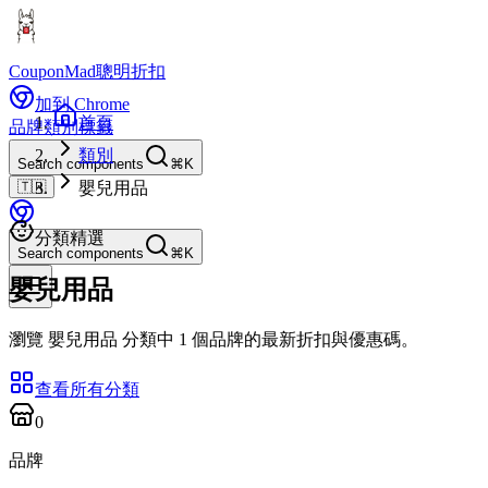
CouponMad
聰明折扣
加到 Chrome
首頁
品牌
類別
標籤
類別
Search components
⌘K
🇹🇼
嬰兒用品
分類精選
Search components
⌘K
嬰兒用品
瀏覽 嬰兒用品 分類中 1 個品牌的最新折扣與優惠碼。
查看所有分類
0
品牌