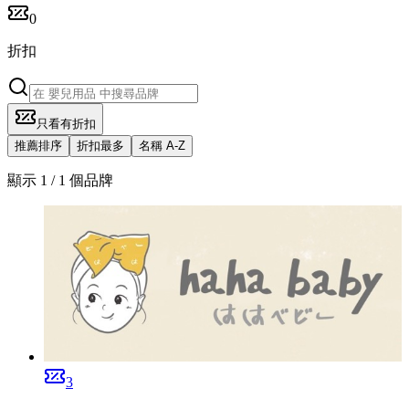
0
折扣
只看有折扣
推薦排序
折扣最多
名稱 A-Z
顯示 1 / 1 個品牌
3