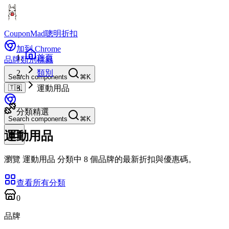
CouponMad
聰明折扣
加到 Chrome
首頁
品牌
類別
標籤
類別
Search components
⌘K
🇹🇼
運動用品
分類精選
Search components
⌘K
運動用品
瀏覽 運動用品 分類中 8 個品牌的最新折扣與優惠碼。
查看所有分類
0
品牌