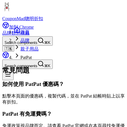
CouponMad
聰明折扣
加到 Chrome
首頁
品牌
類別
標籤
品牌
Search components
⌘K
🇹🇼
親子用品
PatPat
Search components
⌘K
常見問題
如何使用 PatPat 優惠碼？
點擊本頁面的優惠碼，複製代碼，並在 PatPat 結帳時貼上以享
有折扣。
PatPat 有免運費嗎？
免運政策視品牌而定。請查看 PatPat 官網或在本頁尋找免運優