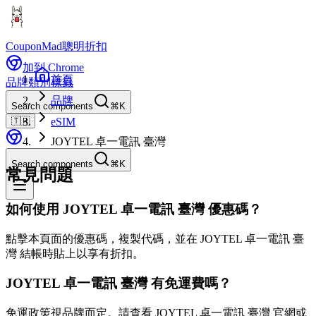
CouponMad
聰明折扣
加到 Chrome
首頁
品牌
類別
標籤
品牌
Search components
⌘K
🇹🇼
eSIM
JOYTEL 卓一電訊 臺灣
Search components
⌘K
常見問題
如何使用 JOYTEL 卓一電訊 臺灣 優惠碼？
點擊本頁面的優惠碼，複製代碼，並在 JOYTEL 卓一電訊 臺
灣 結帳時貼上以享有折扣。
JOYTEL 卓一電訊 臺灣 有免運費嗎？
免運政策視品牌而定。請查看 JOYTEL 卓一電訊 臺灣 官網或