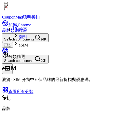
CouponMad
聰明折扣
加到 Chrome
首頁
品牌
類別
標籤
類別
Search components
⌘K
🇹🇼
eSIM
分類精選
Search components
⌘K
eSIM
瀏覽 eSIM 分類中 6 個品牌的最新折扣與優惠碼。
查看所有分類
0
品牌