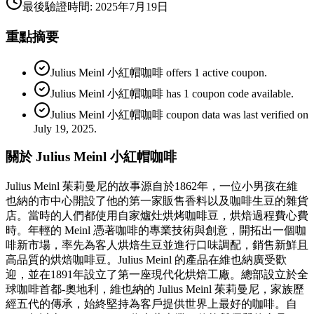
最後驗證時間
:
2025年7月19日
重點摘要
Julius Meinl 小紅帽咖啡 offers 1 active coupon.
Julius Meinl 小紅帽咖啡 has 1 coupon code available.
Julius Meinl 小紅帽咖啡 coupon data was last verified on
July 19, 2025.
關於 Julius Meinl 小紅帽咖啡
Julius Meinl 茱莉曼尼的故事源自於1862年，一位小男孩在維
也納的市中心開設了他的第一家販售香料以及咖啡生豆的雜貨
店。當時的人們都使用自家爐灶烘烤咖啡豆，烘焙過程費心費
時。年輕的 Meinl 憑著咖啡的專業技術與創意，開拓出一個咖
啡新市場，率先為客人烘焙生豆並進行口味調配，銷售新鮮且
高品質的烘焙咖啡豆。Julius Meinl 的產品在維也納廣受歡
迎，並在1891年設立了第一座現代化烘焙工廠。總部設立於全
球咖啡首都-奧地利，維也納的 Julius Meinl 茱莉曼尼，家族歷
經五代的傳承，始終堅持為客戶提供世界上最好的咖啡。自