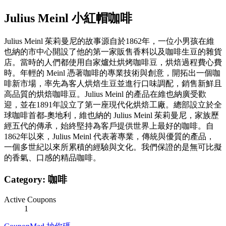
Julius Meinl 小紅帽咖啡
Julius Meinl 茱莉曼尼的故事源自於1862年，一位小男孩在維
也納的市中心開設了他的第一家販售香料以及咖啡生豆的雜貨
店。當時的人們都使用自家爐灶烘烤咖啡豆，烘焙過程費心費
時。年輕的 Meinl 憑著咖啡的專業技術與創意，開拓出一個咖
啡新市場，率先為客人烘焙生豆並進行口味調配，銷售新鮮且
高品質的烘焙咖啡豆。Julius Meinl 的產品在維也納廣受歡
迎，並在1891年設立了第一座現代化烘焙工廠。總部設立於全
球咖啡首都-奧地利，維也納的 Julius Meinl 茱莉曼尼，家族歷
經五代的傳承，始終堅持為客戶提供世界上最好的咖啡。自
1862年以來，Julius Meinl 代表著專業，傳統與優質的產品，
一個多世紀以來所累積的經驗與文化。我們保證的是無可比擬
的香氣、口感的精品咖啡。
Category:
咖啡
Active Coupons
1