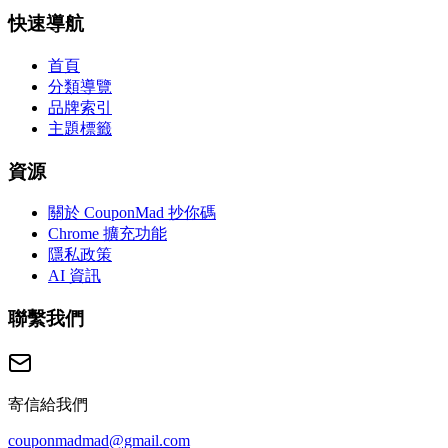
快速導航
首頁
分類導覽
品牌索引
主題標籤
資源
關於 CouponMad 抄你碼
Chrome 擴充功能
隱私政策
AI 資訊
聯繫我們
寄信給我們
couponmadmad@gmail.com