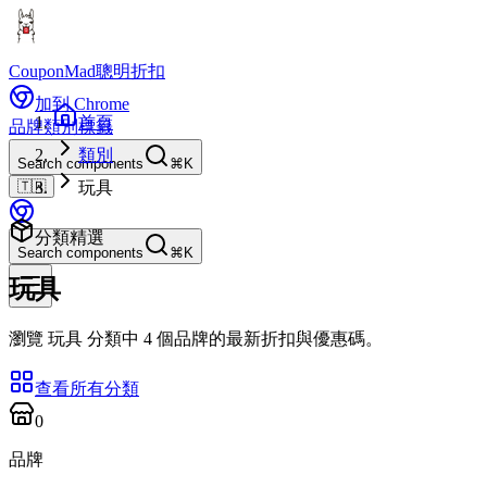
CouponMad
聰明折扣
加到 Chrome
首頁
品牌
類別
標籤
類別
Search components
⌘K
🇹🇼
玩具
分類精選
Search components
⌘K
玩具
瀏覽 玩具 分類中 4 個品牌的最新折扣與優惠碼。
查看所有分類
0
品牌