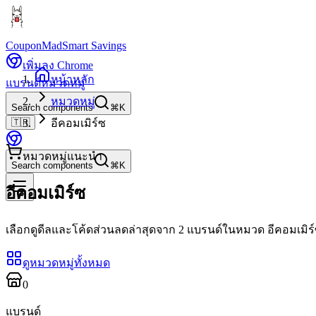
CouponMad
Smart Savings
เพิ่มลง Chrome
หน้าหลัก
แบรนด์
หมวดหมู่
หมวดหมู่
Search components
⌘K
🇹🇭
อีคอมเมิร์ซ
หมวดหมู่แนะนำ
Search components
⌘K
อีคอมเมิร์ซ
เลือกดูดีลและโค้ดส่วนลดล่าสุดจาก 2 แบรนด์ในหมวด อีคอมเมิร
ดูหมวดหมู่ทั้งหมด
0
แบรนด์