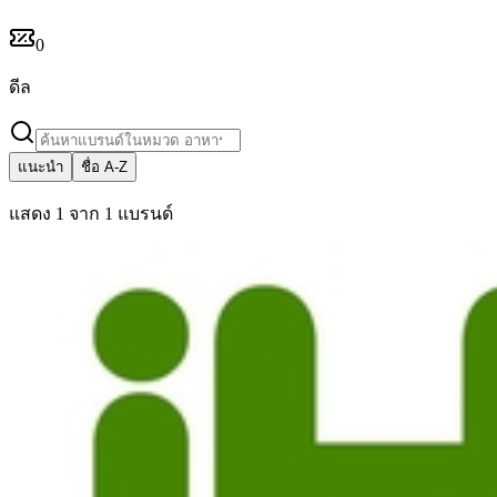
0
ดีล
แนะนำ
ชื่อ A-Z
แสดง 1 จาก 1 แบรนด์