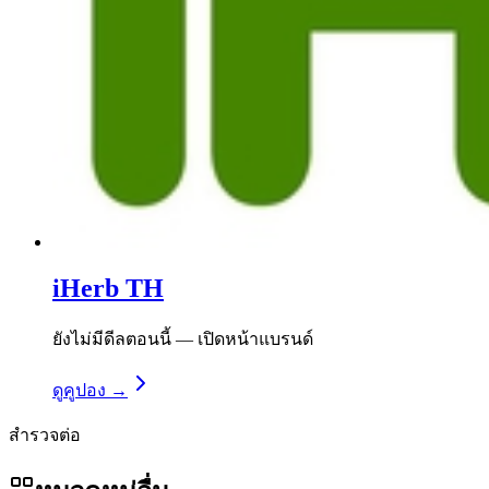
iHerb TH
ยังไม่มีดีลตอนนี้ — เปิดหน้าแบรนด์
ดูคูปอง →
สำรวจต่อ