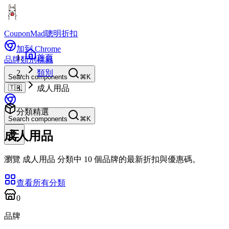
CouponMad
聰明折扣
加到 Chrome
首頁
品牌
類別
標籤
類別
Search components
⌘K
🇹🇼
成人用品
分類精選
Search components
⌘K
成人用品
瀏覽 成人用品 分類中 10 個品牌的最新折扣與優惠碼。
查看所有分類
0
品牌