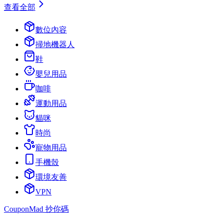
查看全部
數位內容
掃地機器人
鞋
嬰兒用品
咖啡
運動用品
貓咪
時尚
寵物用品
手機殼
環境友善
VPN
CouponMad 抄你碼