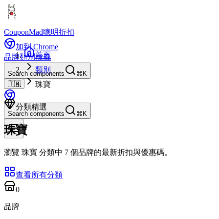
CouponMad
聰明折扣
加到 Chrome
首頁
品牌
類別
標籤
類別
Search components
⌘K
🇹🇼
珠寶
分類精選
Search components
⌘K
珠寶
瀏覽 珠寶 分類中 7 個品牌的最新折扣與優惠碼。
查看所有分類
0
品牌