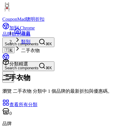
CouponMad
聰明折扣
加到 Chrome
首頁
品牌
類別
標籤
類別
Search components
⌘K
🇹🇼
二手衣物
分類精選
Search components
⌘K
二手衣物
瀏覽 二手衣物 分類中 1 個品牌的最新折扣與優惠碼。
查看所有分類
0
品牌