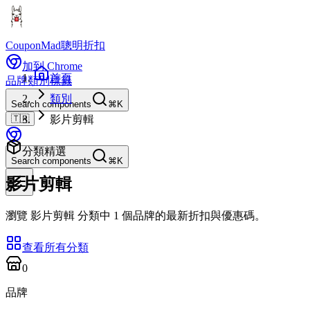
CouponMad
聰明折扣
加到 Chrome
首頁
品牌
類別
標籤
類別
Search components
⌘K
🇹🇼
影片剪輯
分類精選
Search components
⌘K
影片剪輯
瀏覽 影片剪輯 分類中 1 個品牌的最新折扣與優惠碼。
查看所有分類
0
品牌