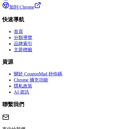
加到 Chrome
快速導航
首頁
分類導覽
品牌索引
主題標籤
資源
關於 CouponMad 抄你碼
Chrome 擴充功能
隱私政策
AI 資訊
聯繫我們