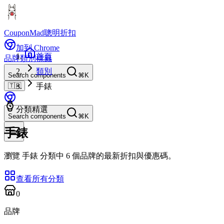
CouponMad
聰明折扣
加到 Chrome
首頁
品牌
類別
標籤
類別
Search components
⌘K
🇹🇼
手錶
分類精選
Search components
⌘K
手錶
瀏覽 手錶 分類中 6 個品牌的最新折扣與優惠碼。
查看所有分類
0
品牌